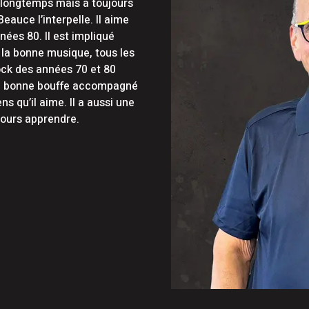
 longtemps mais a toujours
uce soulignent leur 60e anniversaire
auce l’interpelle. Il aime
nées 80. Il est impliqué
e en Beauce
 la bonne musique, tous les
ock des années 70 et 80
i la bonne bouffe accompagné
ns qu’il aime. Il a aussi une
ujours apprendre.