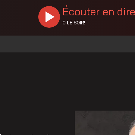
Écouter en dir
O LE SOIR!
% en juillet au Canada, la Chaudière-Appalaches affiche les
es vapeurs de gaz toxiques
 policiers, à la DPJ et à du personnel judiciaire
llision à Saint-Bernard
 de Sainte-Marie
La réparation temporaire avance
Christine Fréchette; Duhaime dévoile son slogan