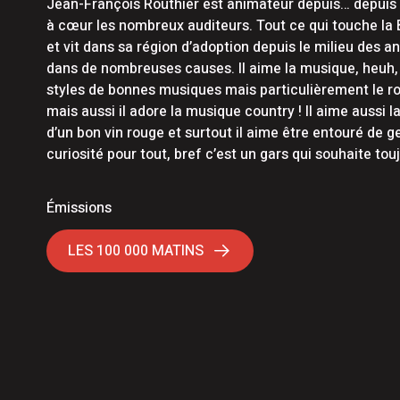
Jean-François Routhier est animateur depuis… depuis
7 août 2026
|
Les Éleveurs de porcs de la Bea
à cœur les nombreux auditeurs. Tout ce qui touche la Be
et vit dans sa région d’adoption depuis le milieu des an
7 août 2026
|
Achalandage record à Nashvill
dans de nombreuses causes. Il aime la musique, heuh,
styles de bonnes musiques mais particulièrement le r
mais aussi il adore la musique country ! Il aime auss
d’un bon vin rouge et surtout il aime être entouré de ge
curiosité pour tout, bref c’est un gars qui souhaite to
Émissions
LES 100 000 MATINS