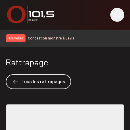
Congestion monstre à Lévis
Nouvelles
Le taux de chômage recule à 6,4% en juillet au Canada, la
Chaudière-Appalaches affiche les meilleurs chiffres au
Un travailleur incommodé par des vapeurs de gaz toxiques
pays
Rattrapage
Un homme de Lévis s’en prend aux policiers, à la DPJ et à
du personnel judiciaire
Deux blessés légers dans une collision à Saint-Bernard
Nuit occupée pour les pompiers de Sainte-Marie
Tous les rattrapages
Réservoir d’eau de Frampton | La réparation temporaire
avance
PSPP critique les dépenses de Christine Fréchette;
Duhaime dévoile son slogan
Les Éleveurs de porcs de la Beauce soulignent leur 60e
anniversaire
Achalandage record à Nashville en Beauce