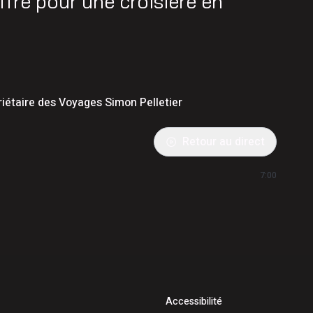
ffre pour une croisière en
iétaire des Voyages Simon Pelletier
Retour au direct
7:00
Accessibilité