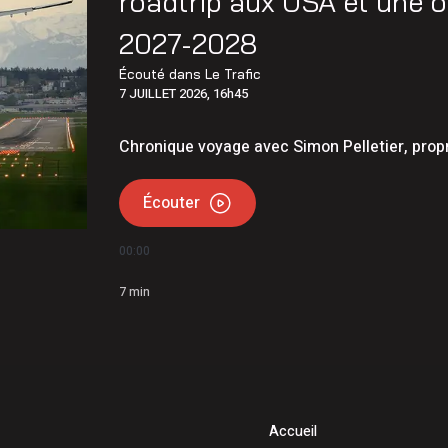
roadtrip aux USA et une o
udet | Étienne Gourde comparaît
2027-2028
matière de stupéfiants, menaces et extorsion
Écouté dans
Le Trafic
7 JUILLET 2026, 16h45
Chronique voyage avec Simon Pelletier, propr
Écouter
00:00
7
min
Accueil