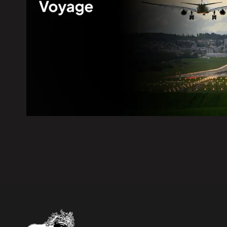
6 août 2026
|
Accusé du meurtre de Nicolas A
6 août 2026
|
Québec | Deux arrestations en 