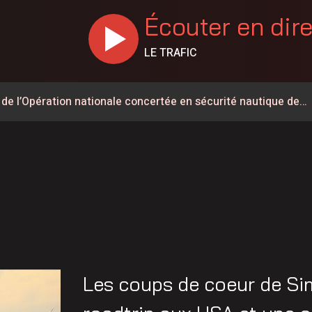
Écouter en dir
LE TRAFIC
 de l’Opération nationale concertée en sécurité nautique de
t du Parti Québécois dans Lévis
dans le secteur de la sécurité privée
int-Éphrem
 de Frampton a désormais un nom
aint-Lambert-de-Lauzon
 les États-Unis a reculé de près de 2G$ depuis 2024
Les coups de coeur de Si
ent déclassé