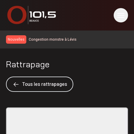
Congestion monstre à Lévis
Nouvelles
Le taux de chômage recule à 6,4% en juillet au Canada, la
Chaudière-Appalaches affiche les meilleurs chiffres au
Un travailleur incommodé par des vapeurs de gaz toxiques
pays
Rattrapage
Un homme de Lévis s’en prend aux policiers, à la DPJ et à
du personnel judiciaire
Deux blessés légers dans une collision à Saint-Bernard
Nuit occupée pour les pompiers de Sainte-Marie
Tous les rattrapages
Réservoir d’eau de Frampton | La réparation temporaire
avance
PSPP critique les dépenses de Christine Fréchette;
Duhaime dévoile son slogan
Les Éleveurs de porcs de la Beauce soulignent leur 60e
anniversaire
Achalandage record à Nashville en Beauce