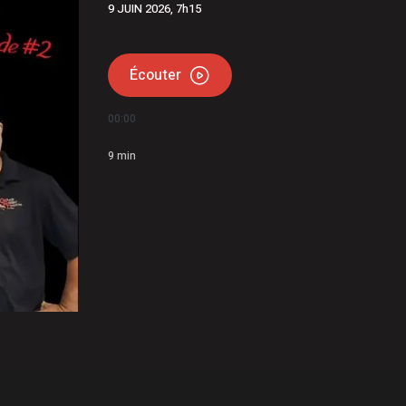
9 JUIN 2026, 7h15
La réparation temporaire avance
Christine Fréchette; Duhaime dévoile son slogan
Écouter
00:00
9
min