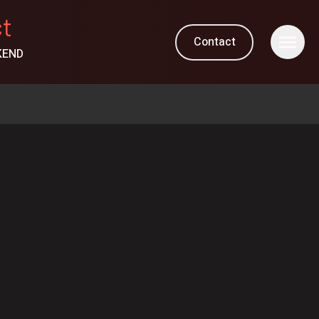
ct
Contact
KEND