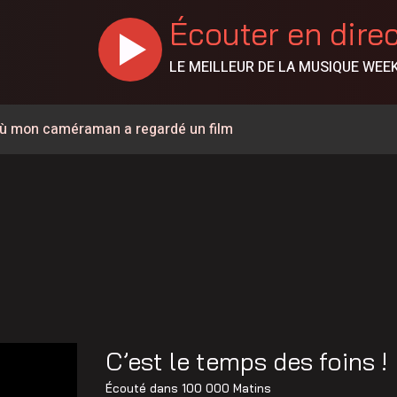
Écouter en dire
LE MEILLEUR DE LA MUSIQUE WEE
r où mon caméraman a regardé un film
porte 100 000$
% en juillet au Canada, la Chaudière-Appalaches affiche les
es vapeurs de gaz toxiques
 policiers, à la DPJ et à du personnel judiciaire
llision à Saint-Bernard
C’est le temps des foins !
 de Sainte-Marie
Écouté dans
100 000 Matins