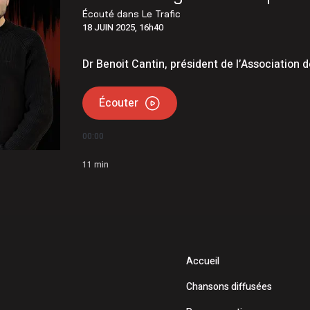
ble dévoile sa programmation 2026
Écouté dans
Le Trafic
18 JUIN 2025, 16h40
té emporté par le courant dans la rivière Saint-Charles
Dr Benoit Cantin, président de l’Association
Écouter
00:00
11
min
Accueil
Chansons diffusées