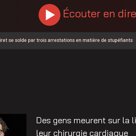
Écouter en dir
ret se solde par trois arrestations en matière de stupéfiants
ois conserve son avance dans les intentions de vote
La Ville de Lévis lance une campagne de sensibilisation
 Lebel accède à l’équipe canadienne Next Gen
aches mettent de l’avant leur plan climat
rtre de Nicolas Audet survenu en 2022
elle-Beauce recherche un chargé de projet pour le District
Des gens meurent sur la l
e politique Municipalité amie des aînés-Famille
leur chirurgie cardiaque