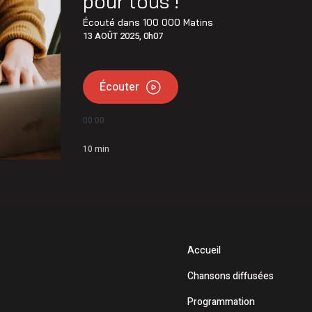
pour tous !
int-Éphrem
Écouté dans
100 000 Matins
13 AOÛT 2025, 0h07
 de Frampton a désormais un nom
Écouter
00:00
10
min
Accueil
Chansons diffusées
Programmation