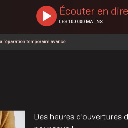
Écouter en dir
LES 100 000 MATINS
La réparation temporaire avance
Christine Fréchette; Duhaime dévoile son slogan
 de la Saucisse se tient ce week-end
e en Beauce
uce soulignent leur 60e anniversaire
 de l’Opération nationale concertée en sécurité nautique de
t du Parti Québécois dans Lévis
Des heures d’ouvertures 
dans le secteur de la sécurité privée