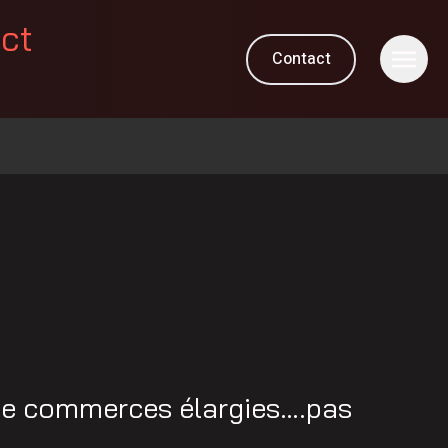
ect
Contact
de commerces élargies….pas