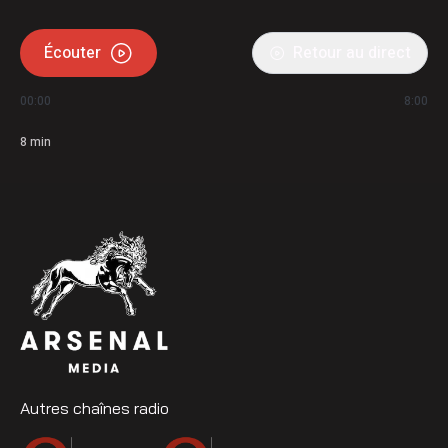
Écouter
Retour au direct
00:00
8:00
8
min
Autres chaînes radio