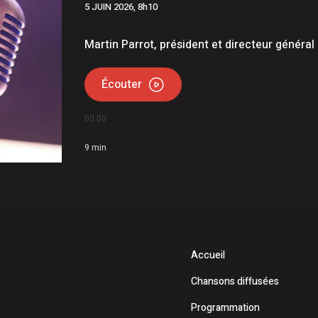
5 JUIN 2026, 8h10
uce soulignent leur 60e anniversaire
e en Beauce
Martin Parrot, président et directeur général 
Écouter
00:00
9
min
Accueil
Chansons diffusées
Programmation