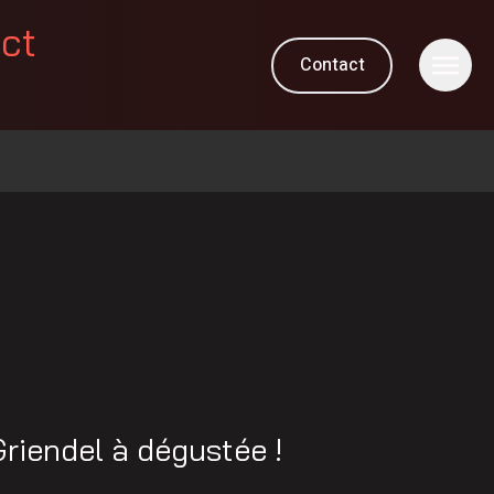
ect
Contact
riendel à dégustée !