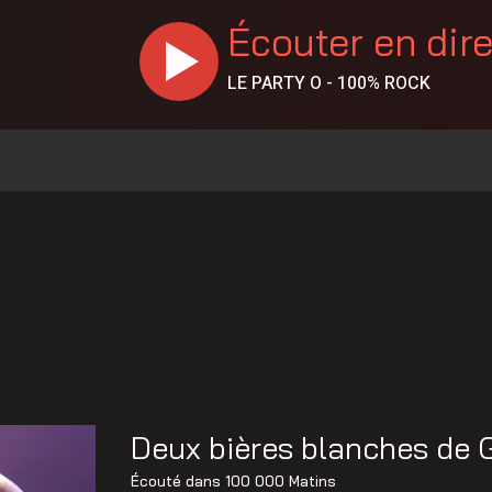
Écouter en dir
LE PARTY O - 100% ROCK
% en juillet au Canada, la Chaudière-Appalaches affiche les
es vapeurs de gaz toxiques
 policiers, à la DPJ et à du personnel judiciaire
llision à Saint-Bernard
 de Sainte-Marie
La réparation temporaire avance
Deux bières blanches de G
Christine Fréchette; Duhaime dévoile son slogan
Écouté dans
100 000 Matins