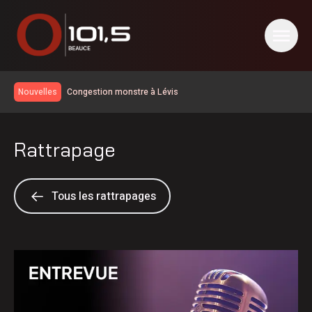
Congestion monstre à Lévis
Nouvelles
Le taux de chômage recule à 6,4% en juillet au Canada, la
Chaudière-Appalaches affiche les meilleurs chiffres au
Un travailleur incommodé par des vapeurs de gaz toxiques
pays
Rattrapage
Un homme de Lévis s’en prend aux policiers, à la DPJ et à
du personnel judiciaire
Deux blessés légers dans une collision à Saint-Bernard
Nuit occupée pour les pompiers de Sainte-Marie
Tous les rattrapages
Réservoir d’eau de Frampton | La réparation temporaire
avance
PSPP critique les dépenses de Christine Fréchette;
Duhaime dévoile son slogan
Les Éleveurs de porcs de la Beauce soulignent leur 60e
anniversaire
Achalandage record à Nashville en Beauce