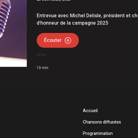
udet | Étienne Gourde comparaît
matière de stupéfiants, menaces et extorsion
Entrevue avec Michel Delisle, président et ch
d’honneur de la campagne 2025
Écouter
00:00
10
min
Accueil
Chansons diffusées
Programmation