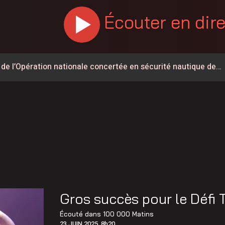
Écouter en dir
 de l’Opération nationale concertée en sécurité nautique de
t du Parti Québécois dans Lévis
dans le secteur de la sécurité privée
int-Éphrem
 de Frampton a désormais un nom
aint-Lambert-de-Lauzon
 les États-Unis a reculé de près de 2G$ depuis 2024
Gros succès pour le Défi
ent déclassé
Écouté dans
100 000 Matins
23 JUIN 2025, 8h20