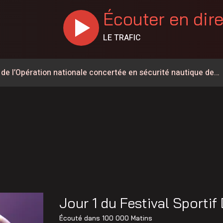
Écouter en dir
LE TRAFIC
 de l’Opération nationale concertée en sécurité nautique de
t du Parti Québécois dans Lévis
dans le secteur de la sécurité privée
int-Éphrem
 de Frampton a désormais un nom
aint-Lambert-de-Lauzon
 les États-Unis a reculé de près de 2G$ depuis 2024
Jour 1 du Festival Sportif
ent déclassé
Écouté dans
100 000 Matins