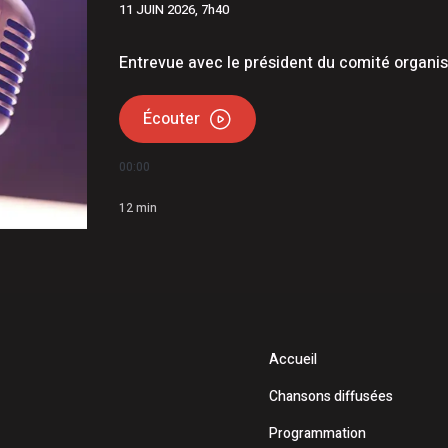
11 JUIN 2026, 7h40
udet | Étienne Gourde comparaît
matière de stupéfiants, menaces et extorsion
Entrevue avec le président du comité organ
Écouter
00:00
12
min
Accueil
Chansons diffusées
Programmation