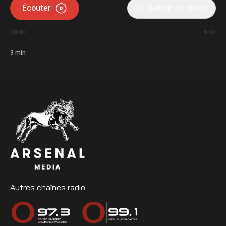
Écouter
Retour au direct
00:00
9:00
9
min
Autres chaînes radio