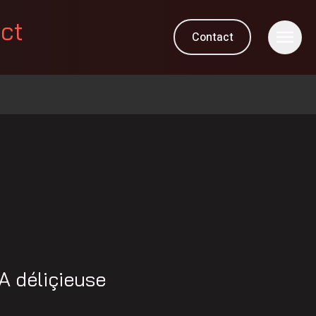
ect
Contact
A déliçieuse