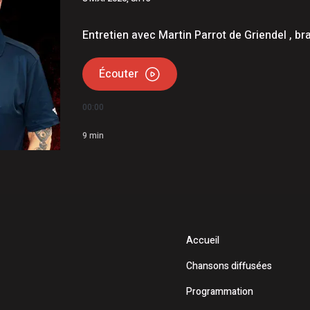
uce soulignent leur 60e anniversaire
e en Beauce
Entretien avec Martin Parrot de Griendel , br
Écouter
00:00
9
min
Accueil
Chansons diffusées
Programmation