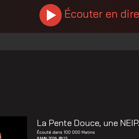
Écouter en dir
% en juillet au Canada, la Chaudière-Appalaches affiche les
es vapeurs de gaz toxiques
 policiers, à la DPJ et à du personnel judiciaire
llision à Saint-Bernard
 de Sainte-Marie
La réparation temporaire avance
La Pente Douce, une NEIP
Christine Fréchette; Duhaime dévoile son slogan
Écouté dans
100 000 Matins
8 MAI 2026, 8h15