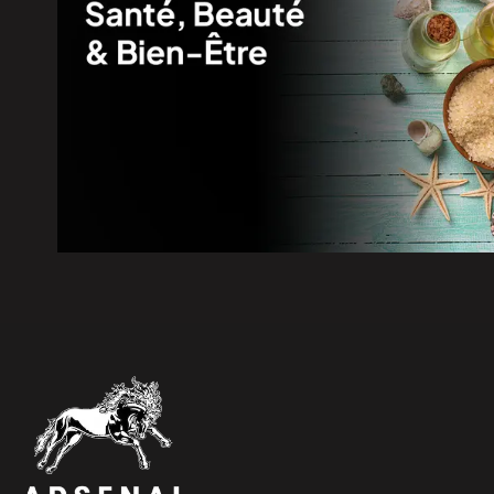
7 août 2026
|
Réservoir d’eau de Frampton | 
7 août 2026
|
PSPP critique les dépenses de 