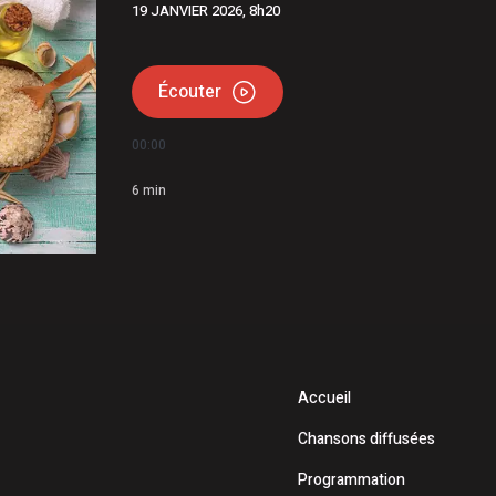
19 JANVIER 2026, 8h20
La réparation temporaire avance
Christine Fréchette; Duhaime dévoile son slogan
Écouter
00:00
6
min
Accueil
Chansons diffusées
Programmation