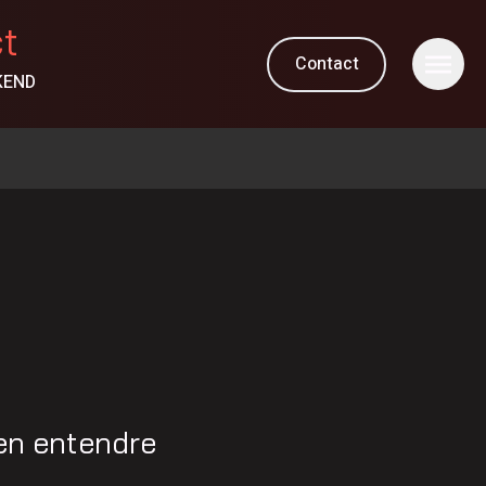
ct
Contact
KEND
ien entendre