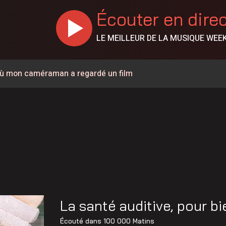
Écouter en dire
LE MEILLEUR DE LA MUSIQUE WEE
r où mon caméraman a regardé un film
porte 100 000$
% en juillet au Canada, la Chaudière-Appalaches affiche les
es vapeurs de gaz toxiques
 policiers, à la DPJ et à du personnel judiciaire
llision à Saint-Bernard
La santé auditive, pour b
 de Sainte-Marie
Écouté dans
100 000 Matins