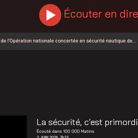
Écouter en dir
 de l’Opération nationale concertée en sécurité nautique de
t du Parti Québécois dans Lévis
dans le secteur de la sécurité privée
int-Éphrem
 de Frampton a désormais un nom
aint-Lambert-de-Lauzon
 les États-Unis a reculé de près de 2G$ depuis 2024
La sécurité, c’est primord
ent déclassé
Écouté dans
100 000 Matins
2 JUIN 2026, 7h15