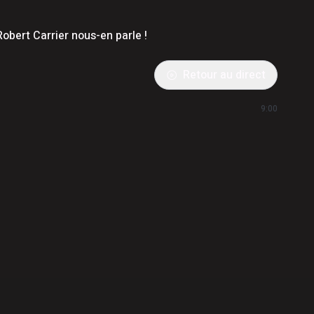
obert Carrier nous-en parle !
Retour au direct
9:00