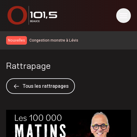
Congestion monstre à Lévis
Nouvelles
Le taux de chômage recule à 6,4% en juillet au Canada, la
Chaudière-Appalaches affiche les meilleurs chiffres au
Un travailleur incommodé par des vapeurs de gaz toxiques
pays
Rattrapage
Un homme de Lévis s’en prend aux policiers, à la DPJ et à
du personnel judiciaire
Deux blessés légers dans une collision à Saint-Bernard
Nuit occupée pour les pompiers de Sainte-Marie
Tous les rattrapages
Réservoir d’eau de Frampton | La réparation temporaire
avance
PSPP critique les dépenses de Christine Fréchette;
Duhaime dévoile son slogan
Les Éleveurs de porcs de la Beauce soulignent leur 60e
anniversaire
Achalandage record à Nashville en Beauce