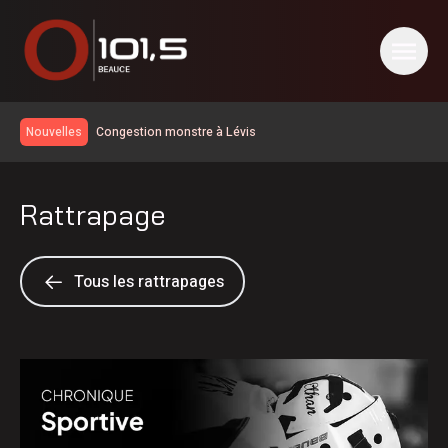
Congestion monstre à Lévis
Nouvelles
Le taux de chômage recule à 6,4% en juillet au Canada, la
Chaudière-Appalaches affiche les meilleurs chiffres au
Un travailleur incommodé par des vapeurs de gaz toxiques
pays
Rattrapage
Un homme de Lévis s’en prend aux policiers, à la DPJ et à
du personnel judiciaire
Deux blessés légers dans une collision à Saint-Bernard
Nuit occupée pour les pompiers de Sainte-Marie
Tous les rattrapages
Réservoir d’eau de Frampton | La réparation temporaire
avance
PSPP critique les dépenses de Christine Fréchette;
Duhaime dévoile son slogan
Les Éleveurs de porcs de la Beauce soulignent leur 60e
anniversaire
Achalandage record à Nashville en Beauce