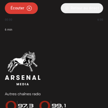
Écouter
Retour au direct
00:00
6:00
6
min
Autres chaînes radio