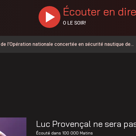
Écouter en dir
O LE SOIR!
 de l’Opération nationale concertée en sécurité nautique de
t du Parti Québécois dans Lévis
dans le secteur de la sécurité privée
int-Éphrem
 de Frampton a désormais un nom
aint-Lambert-de-Lauzon
 les États-Unis a reculé de près de 2G$ depuis 2024
Luc Provençal ne sera pas
ent déclassé
Écouté dans
100 000 Matins