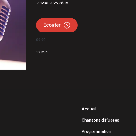
29 MAI 2026, 8h15
udet | Étienne Gourde comparaît
matière de stupéfiants, menaces et extorsion
Écouter
00:00
13
min
Accueil
Chansons diffusées
Programmation