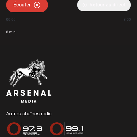
Écouter
Retour au direct
00:00
8:00
8
min
Autres chaînes radio