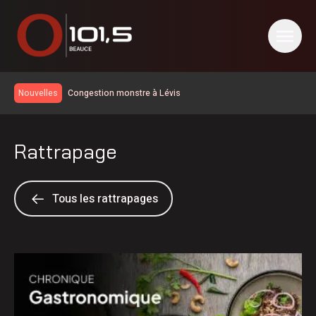
Congestion monstre à Lévis
Nouvelles
Le taux de chômage recule à 6,4% en juillet au Canada, la
Chaudière-Appalaches affiche les meilleurs chiffres au
Un travailleur incommodé par des vapeurs de gaz toxiques
pays
Rattrapage
Un homme de Lévis s’en prend aux policiers, à la DPJ et à
du personnel judiciaire
Deux blessés légers dans une collision à Saint-Bernard
Nuit occupée pour les pompiers de Sainte-Marie
Tous les rattrapages
Réservoir d’eau de Frampton | La réparation temporaire
avance
PSPP critique les dépenses de Christine Fréchette;
Duhaime dévoile son slogan
Les Éleveurs de porcs de la Beauce soulignent leur 60e
anniversaire
Achalandage record à Nashville en Beauce