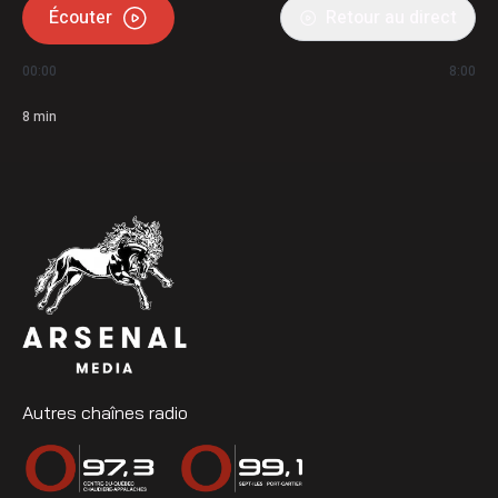
Écouter
Retour au direct
00:00
8:00
8
min
Autres chaînes radio