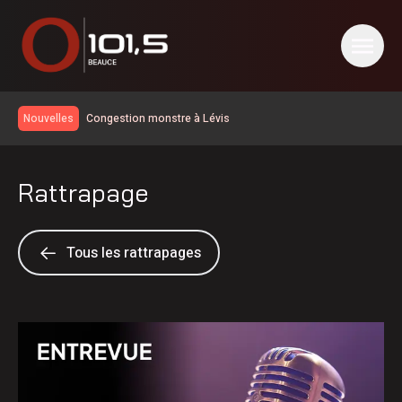
Congestion monstre à Lévis
Nouvelles
Le taux de chômage recule à 6,4% en juillet au Canada, la
Chaudière-Appalaches affiche les meilleurs chiffres au
Un travailleur incommodé par des vapeurs de gaz toxiques
pays
Rattrapage
Un homme de Lévis s’en prend aux policiers, à la DPJ et à
du personnel judiciaire
Deux blessés légers dans une collision à Saint-Bernard
Nuit occupée pour les pompiers de Sainte-Marie
Tous les rattrapages
Réservoir d’eau de Frampton | La réparation temporaire
avance
PSPP critique les dépenses de Christine Fréchette;
Duhaime dévoile son slogan
Les Éleveurs de porcs de la Beauce soulignent leur 60e
anniversaire
Achalandage record à Nashville en Beauce