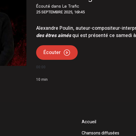
La réparation temporaire avance
Écouté dans
Le Trafic
25 SEPTEMBRE 2025, 16h45
Christine Fréchette; Duhaime dévoile son slogan
Alexandre Poulin, auteur-compositeur-interp
des êtres aimés
qui est présenté ce samedi à
Écouter
00:00
10
min
Accueil
Chansons diffusées