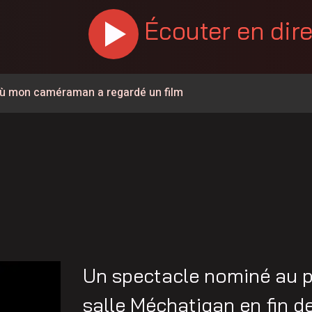
Écouter en dir
r où mon caméraman a regardé un film
porte 100 000$
% en juillet au Canada, la Chaudière-Appalaches affiche les
es vapeurs de gaz toxiques
 policiers, à la DPJ et à du personnel judiciaire
llision à Saint-Bernard
Un spectacle nominé au p
 de Sainte-Marie
salle Méchatigan en fin d