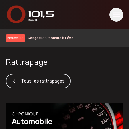
Congestion monstre à Lévis
Nouvelles
Le taux de chômage recule à 6,4% en juillet au Canada, la
Chaudière-Appalaches affiche les meilleurs chiffres au
Un travailleur incommodé par des vapeurs de gaz toxiques
pays
Rattrapage
Un homme de Lévis s’en prend aux policiers, à la DPJ et à
du personnel judiciaire
Deux blessés légers dans une collision à Saint-Bernard
Nuit occupée pour les pompiers de Sainte-Marie
Tous les rattrapages
Réservoir d’eau de Frampton | La réparation temporaire
avance
PSPP critique les dépenses de Christine Fréchette;
Duhaime dévoile son slogan
Les Éleveurs de porcs de la Beauce soulignent leur 60e
anniversaire
Achalandage record à Nashville en Beauce