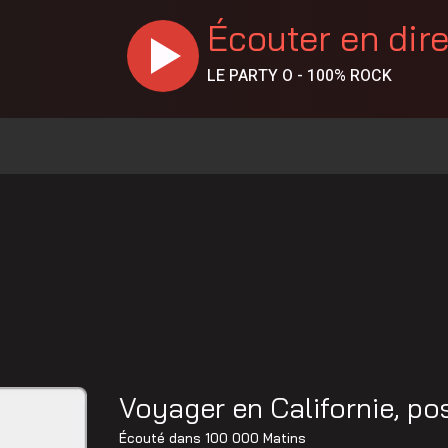
Écouter en dir
LE PARTY O - 100% ROCK
% en juillet au Canada, la Chaudière-Appalaches affiche les
es vapeurs de gaz toxiques
 policiers, à la DPJ et à du personnel judiciaire
llision à Saint-Bernard
 de Sainte-Marie
La réparation temporaire avance
Voyager en Californie, po
Christine Fréchette; Duhaime dévoile son slogan
Écouté dans
100 000 Matins