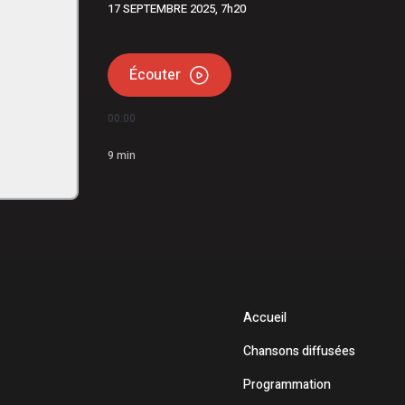
17 SEPTEMBRE 2025, 7h20
uce soulignent leur 60e anniversaire
e en Beauce
Écouter
00:00
9
min
Accueil
Chansons diffusées
Programmation