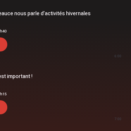
eauce nous parle d’activités hivernales
7h40
6:00
est important !
7h15
7:00