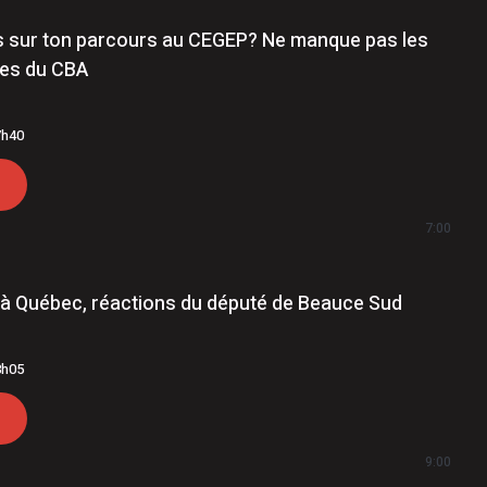
s sur ton parcours au CEGEP? Ne manque pas les
tes du CBA
7h40
7:00
à Québec, réactions du député de Beauce Sud
8h05
9:00