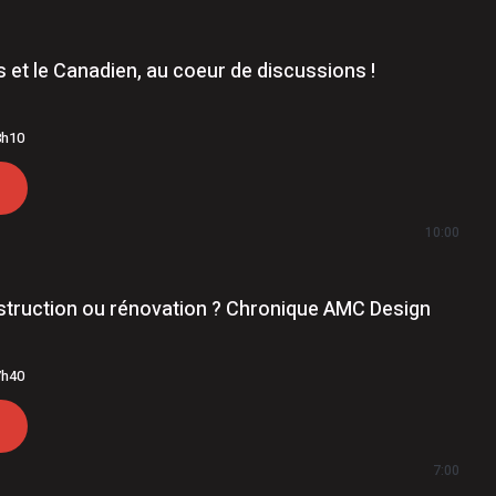
matière de stupéfiants, menaces et extorsion
 et le Canadien, au coeur de discussions !
8h10
10:00
struction ou rénovation ? Chronique AMC Design
7h40
7:00