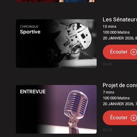
6 août 2026
|
Québec | Deux arrestations en 
Les Sénateurs
10
mins
100 000 Matins
20 JANVIER 2026, 
Écouter
00:00
Projet de con
7
mins
100 000 Matins
20 JANVIER 2026, 
Écouter
00:00