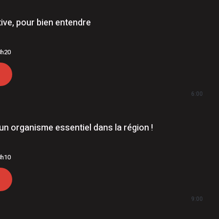
tive, pour bien entendre
8h20
6:00
un organisme essentiel dans la région !
8h10
9:00