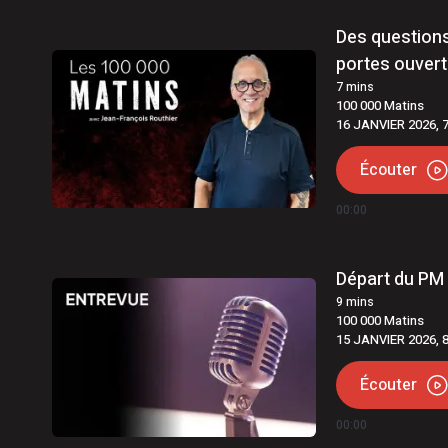
Des question
portes ouver
7
mins
100 000 Matins
16 JANVIER 2026, 
Écouter
00:00
Départ du PM 
9
mins
100 000 Matins
15 JANVIER 2026, 
Écouter
00:00