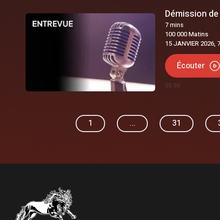
Démission de 
7
mins
100 000 Matins
15 JANVIER 2026, 
Écouter
00:00
1
...
31