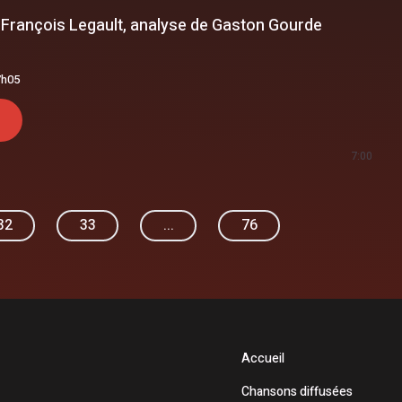
François Legault, analyse de Gaston Gourde
7h05
7:00
32
33
...
76
Accueil
Chansons diffusées