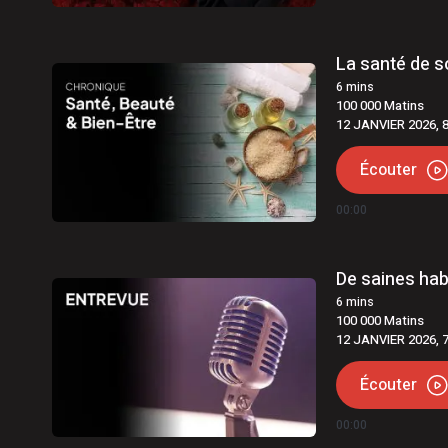
6 août 2026
|
Québec | Deux arrestations en 
La santé de so
6
mins
100 000 Matins
12 JANVIER 2026, 
Écouter
00:00
De saines habi
6
mins
100 000 Matins
12 JANVIER 2026, 
Écouter
00:00