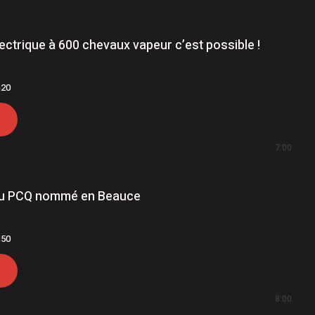
lectrique à 600 chevaux vapeur c’est possible !
h20
7:00
du PCQ nommé en Beauce
h50
8:00