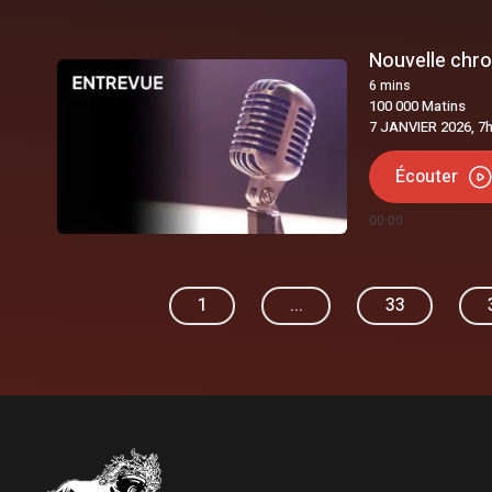
Nouvelle chro
6
mins
100 000 Matins
7 JANVIER 2026, 7
Écouter
00:00
1
...
33