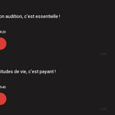
matière de stupéfiants, menaces et extorsion
n audition, c’est essentielle !
8h20
6:00
tudes de vie, c’est payant !
7h40
6:00