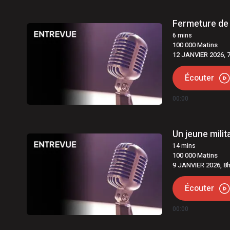
Fermeture de 
6
mins
100 000 Matins
12 JANVIER 2026, 
Écouter
00:00
Un jeune mili
14
mins
100 000 Matins
9 JANVIER 2026, 8
Écouter
00:00