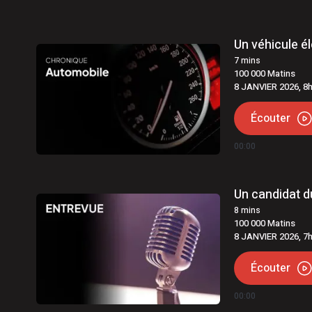
Un véhicule é
7
mins
100 000 Matins
8 JANVIER 2026, 8
Écouter
00:00
Un candidat 
8
mins
100 000 Matins
8 JANVIER 2026, 7
Écouter
00:00