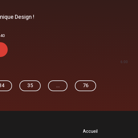
nique Design !
h40
6:00
34
35
...
76
Accueil