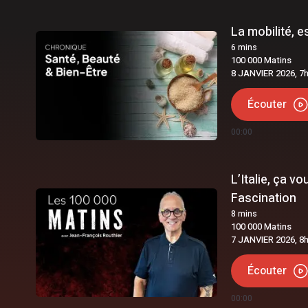
La mobilité, es
6
mins
100 000 Matins
8 JANVIER 2026, 7
Écouter
00:00
L’Italie, ça v
Fascination
8
mins
100 000 Matins
7 JANVIER 2026, 8
Écouter
00:00