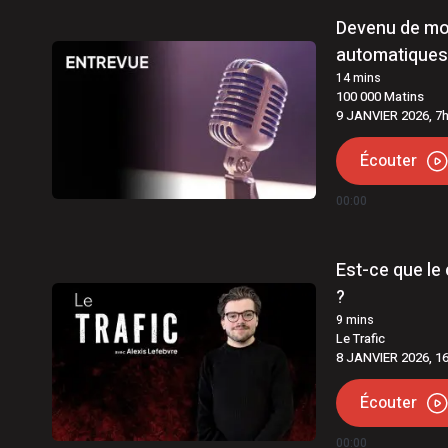
Devenu de moi
automatiques 
14
mins
100 000 Matins
9 JANVIER 2026, 7
Écouter
00:00
Est-ce que le
?
9
mins
Le Trafic
8 JANVIER 2026, 1
Écouter
00:00