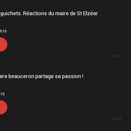
guichets. Réactions du maire de St Elzéar
7h15
6:00
taire beauceron partage sa passion !
h15
14:00