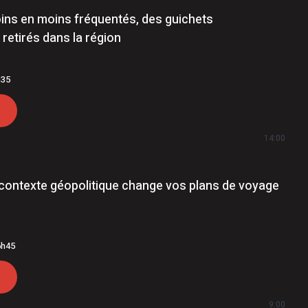
ns en moins fréquentés, des guichets
retirés dans la région
h35
14:00
 contexte géopolitique change vos plans de voyage
6h45
9:00